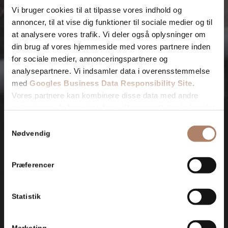
Vi bruger cookies til at tilpasse vores indhold og
annoncer, til at vise dig funktioner til sociale medier og til
at analysere vores trafik. Vi deler også oplysninger om
din brug af vores hjemmeside med vores partnere inden
for sociale medier, annonceringspartnere og
analysepartnere. Vi indsamler data i overensstemmelse
med
Googles Business Data Responsibility Site
.
Vores partnere kan kombinere disse data med andre
oplysninger, du har givet dem, eller som de har indsamlet
fra din brug af deres tjenester.
Samtykkevalg
Nødvendig
Se Cookie & Privatlivspolitik
her
Præferencer
Statistik
Marketing