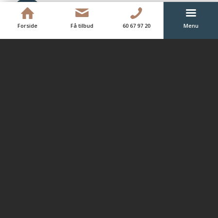
ERFARING OG
PROFESSIONALISME
Forside
Få tilbud
60 67 97 20
Menu
Med mange års erfaring i bagagen leverer vi
kvalitetsresultater. Vi har høje standarder og
bruger kun materialer i god kvalitet.
TÆT SAMARBEJDE OG TILLID
Vi værdsætter dialog og samarbejde. Vi lytter til
dine behov og ønsker, og vi arbejder tæt
sammen med dig gennem hele processen.
VI HAR RESPEKT FOR DIN TID
Vi stræber altid efter at overholde tidsfrister og
budgetter, og vi fuldfører dit projekt med
integritet og ansvarlighed.