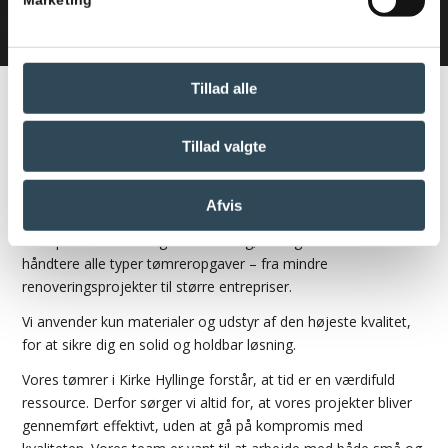
Tillad alle
TØMRERFIRMA MED FAGLIG
STOLTHED
Tillad valgte
Leder du efter en dygtig tømrer i Kirke Hyllinge, der løser
Afvis
opgaver for både private og erhverv? Hos Stokholm
Entreprise har vi mange års erfaring, som gør os i stand til at
håndtere alle typer tømreropgaver – fra mindre
renoveringsprojekter til større entrepriser.
Vi anvender kun materialer og udstyr af den højeste kvalitet,
for at sikre dig en solid og holdbar løsning.
Vores tømrer i Kirke Hyllinge forstår, at tid er en værdifuld
ressource. Derfor sørger vi altid for, at vores projekter bliver
gennemført effektivt, uden at gå på kompromis med