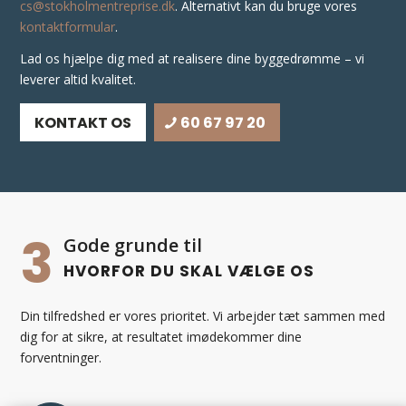
cs@stokholmentreprise.dk
. Alternativt kan du bruge vores
kontaktformular
.
Lad os hjælpe dig med at realisere dine byggedrømme – vi
leverer altid kvalitet.
KONTAKT OS
60 67 97 20
3
Gode grunde til
HVORFOR DU SKAL VÆLGE OS
Din tilfredshed er vores prioritet. Vi arbejder tæt sammen med
dig for at sikre, at resultatet imødekommer dine
forventninger.